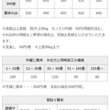
450
400
360
320
300
300枚
製本のみ
550
490
450
420
400
※表紙は上質紙 四/六 135kg モノクロ印刷 50円/用紙代含む。
それ以外の用紙をご希望の場合は、別途お見積もりさせていただき
ます。
※見返し 50円/冊 ※上質90kgまで
中綴じ製本 ※出力と同時加工の価格
1～ 10冊
11～ 30冊
31～ 50冊
51～ 100冊
101冊～
180
150
120
90
80
※平綴じ製本・・・350円/冊 支給の場合/100円増し
背貼り製本
原稿サ