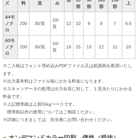
部
10
50
100
150
ズ
料
頁
み
上
部
部
部
部
A4モ
10/
ノク
200
30/頁
12
10
9
8
7
6.5
頁
ロ
A3モ
10/
ノク
200
30/頁
18
15
13
12
11
10
頁
ロ
※ご入稿はフォント埋め込みPDFファイル又は紙原稿を推奨いたし
ます。
※出力基本料はファイル毎にかかる料金になります。
※スキャンデータの処理は出力全頁に対して、１頁当たりにかかる
料金です。
※上記標準紙は上質55kgベースです。
標準紙以外の使用についてはご相談ください。
※詳細につきましては、担当者にお問い合わせください。
オンデマンドカラー印刷 価格（税抜）