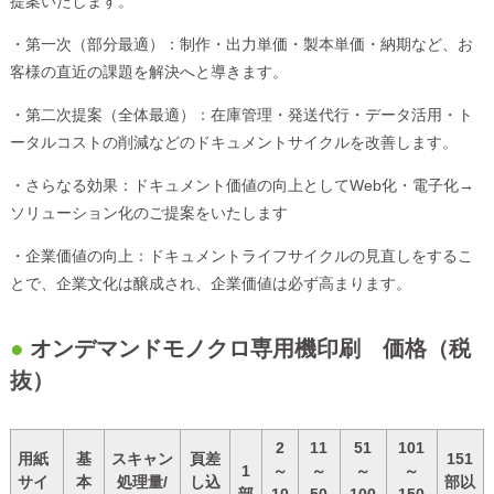
提案いたします。
・第一次（部分最適）：制作・出力単価・製本単価・納期など、お
客様の直近の課題を解決へと導きます。
・第二次提案（全体最適）：在庫管理・発送代行・データ活用・ト
ータルコストの削減などのドキュメントサイクルを改善します。
・さらなる効果：ドキュメント価値の向上としてWeb化・電子化→
ソリューション化のご提案をいたします
・企業価値の向上：ドキュメントライフサイクルの見直しをするこ
とで、企業文化は醸成され、企業価値は必ず高まります。
オンデマンドモノクロ専用機印刷 価格（税
抜）
2
11
51
101
用紙
基
スキャン
頁差
151
1
～
～
～
～
サイ
本
処理量/
し込
部以