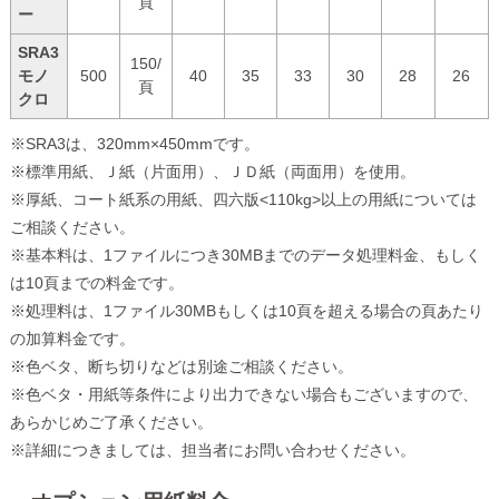
頁
ー
SRA3
150/
モノ
500
40
35
33
30
28
26
頁
クロ
※SRA3は、320mm×450mmです。
※標準用紙、Ｊ紙（片面用）、ＪＤ紙（両面用）を使用。
※厚紙、コート紙系の用紙、四六版<110kg>以上の用紙については
ご相談ください。
※基本料は、1ファイルにつき30MBまでのデータ処理料金、もしく
は10頁までの料金です。
※処理料は、1ファイル30MBもしくは10頁を超える場合の頁あたり
の加算料金です。
※色ベタ、断ち切りなどは別途ご相談ください。
※色ベタ・用紙等条件により出力できない場合もございますので、
あらかじめご了承ください。
※詳細につきましては、担当者にお問い合わせください。