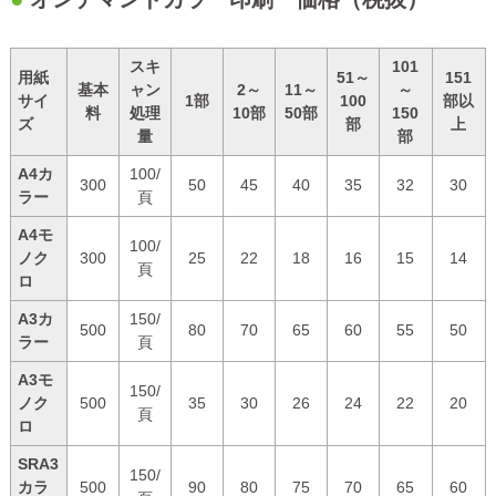
スキ
101
用紙
51～
151
基本
ャン
2～
11～
～
サイ
1部
100
部以
料
処理
10部
50部
150
ズ
部
上
量
部
A4カ
100/
300
50
45
40
35
32
30
ラー
頁
A4モ
100/
ノク
300
25
22
18
16
15
14
頁
ロ
A3カ
150/
500
80
70
65
60
55
50
ラー
頁
A3モ
150/
ノク
500
35
30
26
24
22
20
頁
ロ
SRA3
150/
カラ
500
90
80
75
70
65
60