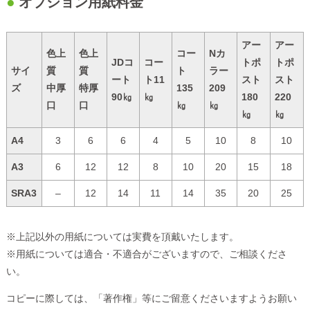
オプション用紙料金
アー
アー
色上
色上
コー
Nカ
JDコ
コー
トポ
トポ
サイ
質
質
ト
ラー
ート
ト11
スト
スト
ズ
中厚
特厚
135
209
90㎏
㎏
180
220
口
口
㎏
㎏
㎏
㎏
A4
3
6
6
4
5
10
8
10
A3
6
12
12
8
10
20
15
18
SRA3
–
12
14
11
14
35
20
25
※上記以外の用紙については実費を頂戴いたします。
※用紙については適合・不適合がございますので、ご相談くださ
い。
コピーに際しては、「著作権」等にご留意くださいますようお願い