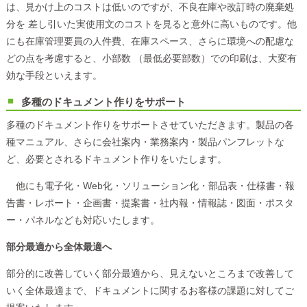
は、見かけ上のコストは低いのですが、不良在庫や改訂時の廃棄処
分を 差し引いた実使用文のコストを見ると意外に高いものです。他
にも在庫管理要員の人件費、在庫スペース、さらに環境への配慮な
どの点を考慮すると、小部数 （最低必要部数）での印刷は、大変有
効な手段といえます。
多種のドキュメント作りをサポート
多種のドキュメント作りをサポートさせていただきます。製品の各
種マニュアル、さらに会社案内・業務案内・製品パンフレットな
ど、必要とされるドキュメント作りをいたします。
他にも電子化・Web化・ソリューション化・部品表・仕様書・報
告書・レポート・企画書・提案書・社内報・情報誌・図面・ポスタ
ー・パネルなども対応いたします。
部分最適から全体最適へ
部分的に改善していく部分最適から、見えないところまで改善して
いく全体最適まで、ドキュメントに関するお客様の課題に対してご