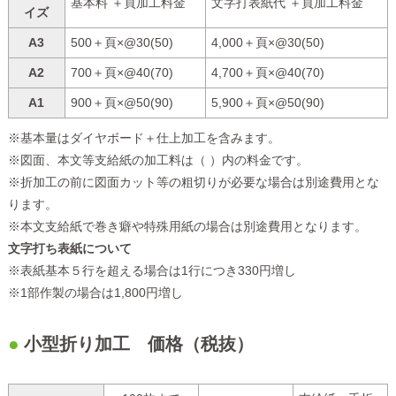
基本料 ＋頁加工料金
文字打表紙代 ＋頁加工料金
イズ
A3
500＋頁×@30(50)
4,000＋頁×@30(50)
A2
700＋頁×@40(70)
4,700＋頁×@40(70)
A1
900＋頁×@50(90)
5,900＋頁×@50(90)
※基本量はダイヤボード＋仕上加工を含みます。
※図面、本文等支給紙の加工料は（ ）内の料金です。
※折加工の前に図面カット等の粗切りが必要な場合は別途費用とな
ります。
※本文支給紙で巻き癖や特殊用紙の場合は別途費用となります。
文字打ち表紙について
※表紙基本５行を超える場合は1行につき330円増し
※1部作製の場合は1,800円増し
小型
折り加工 価格（税抜）