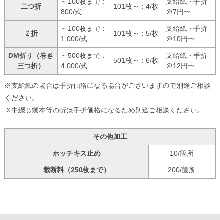
～100枚まで：
支給紙・手折
二つ折
101枚～：4/枚
800/式
＠7円〜
～100枚まで：
支給紙・手折
Ｚ折
101枚～：5/枚
1,000/式
＠10円〜
DM折り（巻き
～500枚まで：
支給紙・手折
501枚～：6/枚
三つ折）
4,000/式
＠12円〜
※支給紙の場合は手折価格になる場合がございますので別途ご相談
ください。
※中綴じ製本等の折は手折価格になるため別途ご相談ください。
その他加工
ホッチキス止め
10/箇所
裁断料（250枚まで）
200/箇所